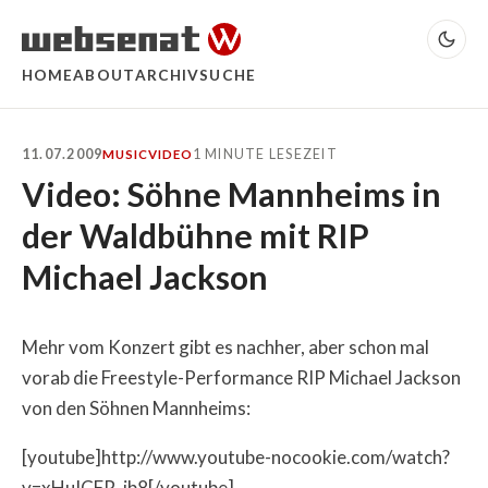
HOME
ABOUT
ARCHIV
SUCHE
11.07.2009
1 MINUTE LESEZEIT
MUSIC
VIDEO
Video: Söhne Mannheims in
der Waldbühne mit RIP
Michael Jackson
Mehr vom Konzert gibt es nachher, aber schon mal
vorab die Freestyle-Performance RIP Michael Jackson
von den Söhnen Mannheims:
[youtube]http://www.youtube-nocookie.com/watch?
v=xHuICFR_ib8[/youtube]