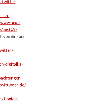
n-twitter
r-in-
//www.next-
e/next09-
h von ihr kann
witter-
on-digitalks-
bachtungen-
twittwoch.de/
nktioniert-