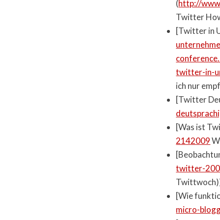
(
http://www
Twitter How
[Twitter in
unternehme
conference
twitter-in
ich nur empf
[Twitter De
deutsprach
[Was ist Twi
2142009
Wa
[Beobachtun
twitter-20
Twittwoch)
[Wie funkti
micro-blog