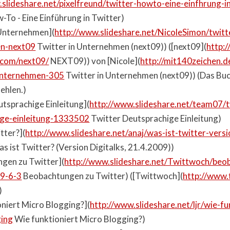
.slideshare.net/pixelfreund/twitter-howto-eine-einfhrung-i
-To - Eine Einführung in Twitter)
 Unternehmen](
http://www.slideshare.net/NicoleSimon/twitte
n-next09
Twitter in Unternehmen (next09)) ([next09](
http:
.com/next09/
NEXT09)) von [Nicole](
http://mit140zeichen.d
-unternehmen-305
Twitter in Unternehmen (next09)) (Das Buc
ehlen.)
utsprachige Einleitung](
http://www.slideshare.net/team07/t
ige-einleitung-1333502
Twitter Deutsprachige Einleitung)
tter?](
http://www.slideshare.net/anaj/was-ist-twitter-versi
s ist Twitter? (Version Digitalks, 21.4.2009))
gen zu Twitter](
http://www.slideshare.net/Twittwoch/beo
09-6-3
Beobachtungen zu Twitter) ([Twittwoch](
http://www.
)
oniert Micro Blogging?](
http://www.slideshare.net/ljr/wie-fu
ging
Wie funktioniert Micro Blogging?)