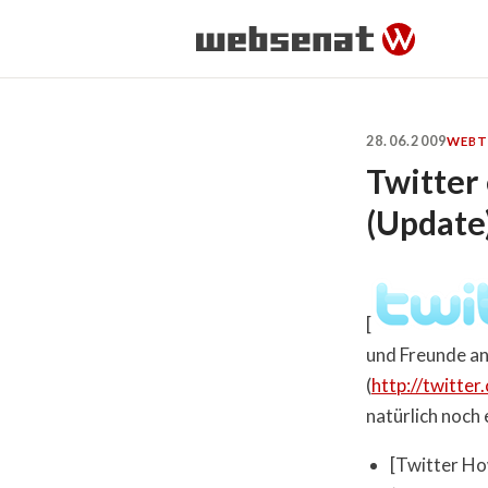
28.06.2009
WEB
T
Twitter 
(Update
[
und Freunde anf
(
http://twitter
natürlich noch
[Twitter Ho