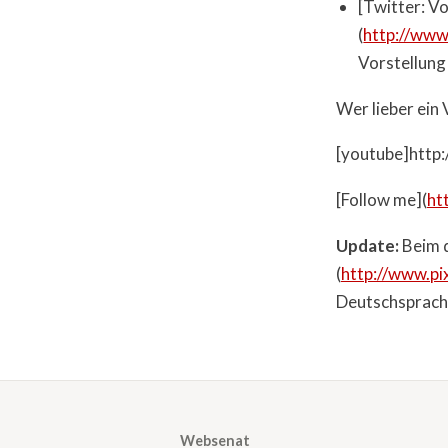
[Twitter: V
(
http://www
Vorstellung
Wer lieber ein 
[youtube]http
[Follow me](
ht
Update:
Beim d
(
http://www.pi
Deutschsprachi
Websenat