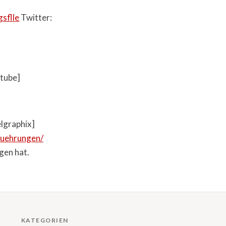
sflle
Twitter:
tube]
lgraphix]
fuehrungen/
gen hat.
KATEGORIEN