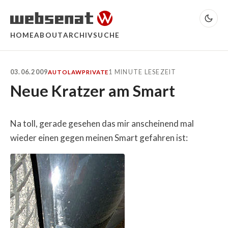
HOME
ABOUT
ARCHIV
SUCHE
03.06.2009
1 MINUTE LESEZEIT
AUTO
LAW
PRIVATE
Neue Kratzer am Smart
Na toll, gerade gesehen das mir anscheinend mal
wieder einen gegen meinen Smart gefahren ist: