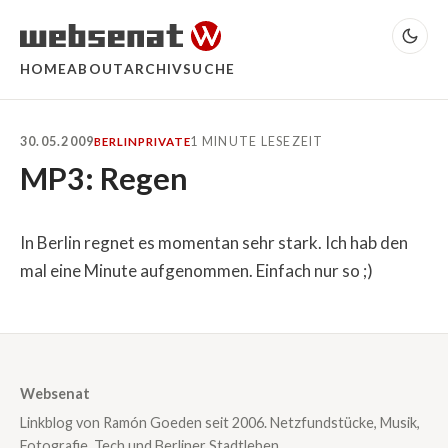
HOME
ABOUT
ARCHIV
SUCHE
30.05.2009
1 MINUTE LESEZEIT
BERLIN
PRIVATE
MP3: Regen
In Berlin regnet es momentan sehr stark. Ich hab den
mal eine Minute aufgenommen. Einfach nur so ;)
Websenat
Linkblog von Ramón Goeden seit 2006. Netzfundstücke, Musik,
Fotografie, Tech und Berliner Stadtleben.