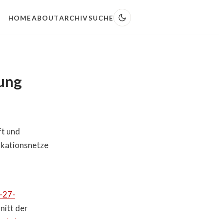
HOME
ABOUT
ARCHIV
SUCHE
ung
ft und
kationsnetze
-27-
nitt der