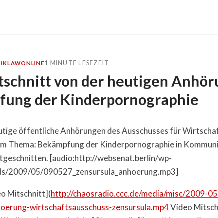
1 MINUTE LESEZEIT
IK
LAW
ONLINE
schnitt von der heutigen Anhör
ung der Kinderpornographie
eutige öffentliche Anhörungen des Ausschusses für Wirtscha
um Thema: Bekämpfung der Kinderpornographie in Kommuni
tgeschnitten. [audio:http://websenat.berlin/wp-
ds/2009/05/090527_zensursula_anhoerung.mp3]
 Mitschnitt](
http://chaosradio.ccc.de/media/misc/2009-05
oerung-wirtschaftsausschuss-zensursula.mp4
Video Mitsch