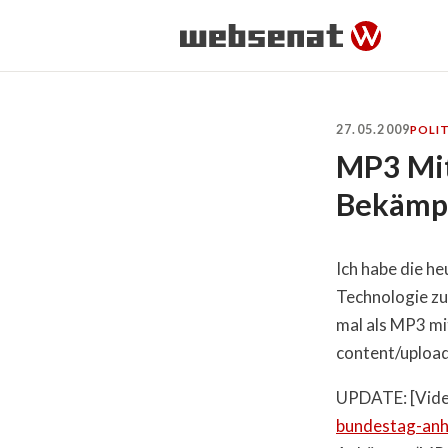
27.05.2009
POLIT
MP3 Mit
Bekämpf
Ich habe die h
Technologie z
mal als MP3 mi
content/uploa
UPDATE: [Video
bundestag-anh