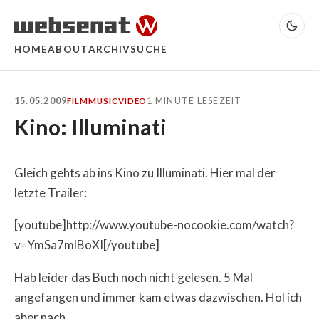
HOME
ABOUT
ARCHIV
SUCHE
15.05.2009
1 MINUTE LESEZEIT
FILM
MUSIC
VIDEO
Kino: Illuminati
Gleich gehts ab ins Kino zu Illuminati. Hier mal der
letzte Trailer:
[youtube]http://www.youtube-nocookie.com/watch?
v=YmSa7mlBoXI[/youtube]
Hab leider das Buch noch nicht gelesen. 5 Mal
angefangen und immer kam etwas dazwischen. Hol ich
aber nach.