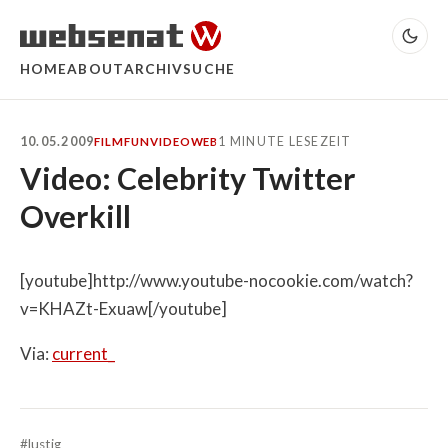
HOME
ABOUT
ARCHIV
SUCHE
10.05.2009
1 MINUTE LESEZEIT
FILM
FUN
VIDEO
WEB
Video: Celebrity Twitter
Overkill
[youtube]http://www.youtube-nocookie.com/watch?
v=KHAZt-Exuaw[/youtube]
Via:
current_
#lustig