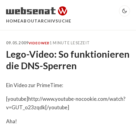
HOME
ABOUT
ARCHIV
SUCHE
09.05.2009
1 MINUTE LESEZEIT
VIDEO
WEB
Lego-Video: So funktionieren
die DNS-Sperren
Ein Video zur PrimeTime:
[youtube]http://www.youtube-nocookie.com/watch?
v=GUT_o23zqdk[/youtube]
Aha!