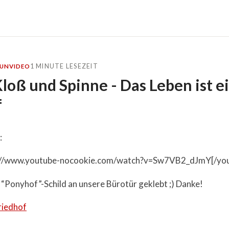
1 MINUTE LESEZEIT
FUN
VIDEO
loß und Spinne - Das Leben ist e
f
:
p://www.youtube-nocookie.com/watch?v=Sw7VB2_dJmY[/yo
n “Ponyhof”-Schild an unsere Bürotür geklebt ;) Danke!
riedhof