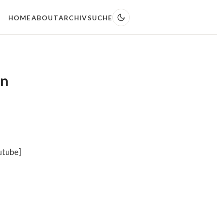
HOME
ABOUT
ARCHIV
SUCHE
in
utube]