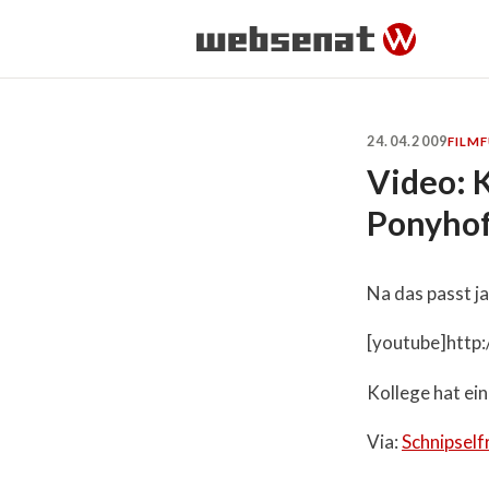
24.04.2009
FILM
Video: K
Ponyho
Na das passt ja
[youtube]htt
Kollege hat ei
Via:
Schnipself