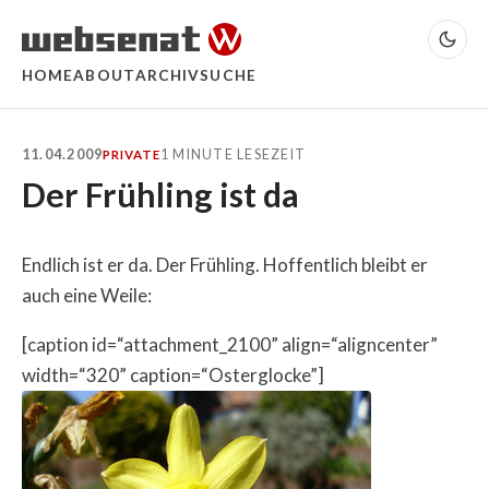
HOME
ABOUT
ARCHIV
SUCHE
11.04.2009
1 MINUTE LESEZEIT
PRIVATE
Der Frühling ist da
Endlich ist er da. Der Frühling. Hoffentlich bleibt er
auch eine Weile:
[caption id=“attachment_2100” align=“aligncenter”
width=“320” caption=“Osterglocke”]