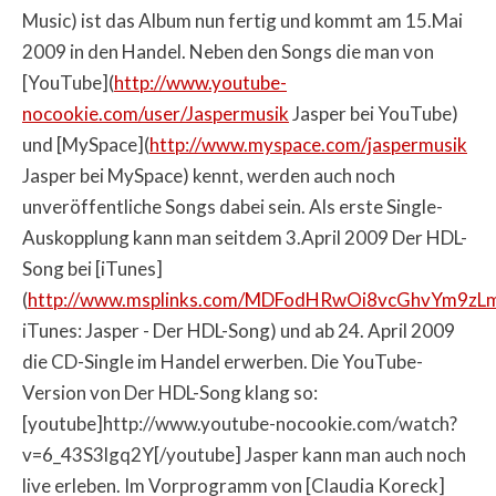
Music) ist das Album nun fertig und kommt am 15.Mai
2009 in den Handel. Neben den Songs die man von
[YouTube](
http://www.youtube-
nocookie.com/user/Jaspermusik
Jasper bei YouTube)
und [MySpace](
http://www.myspace.com/jaspermusik
Jasper bei MySpace) kennt, werden auch noch
unveröffentliche Songs dabei sein. Als erste Single-
Auskopplung kann man seitdem 3.April 2009 Der HDL-
Song bei [iTunes]
(
http://www.msplinks.com/MDFodHRwOi8vcGhvY
iTunes: Jasper - Der HDL-Song) und ab 24. April 2009
die CD-Single im Handel erwerben. Die YouTube-
Version von Der HDL-Song klang so:
[youtube]http://www.youtube-nocookie.com/watch?
v=6_43S3lgq2Y[/youtube] Jasper kann man auch noch
live erleben. Im Vorprogramm von [Claudia Koreck]