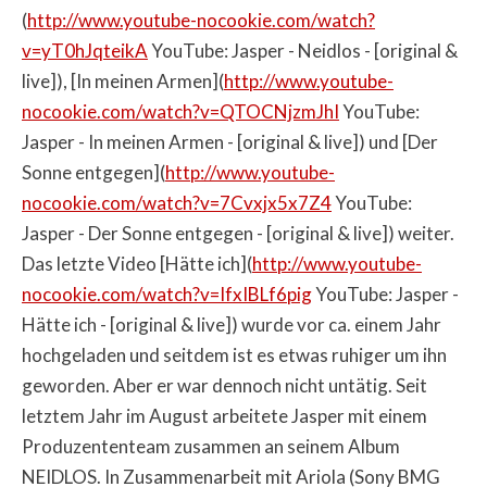
(
http://www.youtube-nocookie.com/watch?
v=yT0hJqteikA
YouTube: Jasper - Neidlos - [original &
live]), [In meinen Armen](
http://www.youtube-
nocookie.com/watch?v=QTOCNjzmJhI
YouTube:
Jasper - In meinen Armen - [original & live]) und [Der
Sonne entgegen](
http://www.youtube-
nocookie.com/watch?v=7Cvxjx5x7Z4
YouTube:
Jasper - Der Sonne entgegen - [original & live]) weiter.
Das letzte Video [Hätte ich](
http://www.youtube-
nocookie.com/watch?v=IfxIBLf6pig
YouTube: Jasper -
Hätte ich - [original & live]) wurde vor ca. einem Jahr
hochgeladen und seitdem ist es etwas ruhiger um ihn
geworden. Aber er war dennoch nicht untätig. Seit
letztem Jahr im August arbeitete Jasper mit einem
Produzententeam zusammen an seinem Album
NEIDLOS. In Zusammenarbeit mit Ariola (Sony BMG