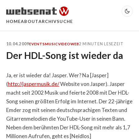
HOME
ABOUT
ARCHIV
SUCHE
10.04.2009
2 MINUTEN LESEZEIT
EVENTS
MUSIC
VIDEO
WEB
Der HDL-Song ist wieder da
Ja, er ist wieder da! Jasper. Wer? Na [Jasper]
(
http://jaspermusik.de/
Website von Jasper). Jasper
macht seit 2002 Musik und feierte 2008 mit Der HDL-
Song seinen größten Erfolg im Internet. Der 22-jährige
Emder zog mit seinen deutschsprachigen Texten und
Gitarrenmelodien die YouTube-User in seinen Bann.
Neben dem berühmten Der HDL-Song mit mehr als 1,7
Millionen Aufrufen, geht es [Neidlos]