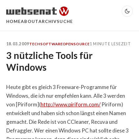
HOME
ABOUT
ARCHIV
SUCHE
18.03.2009
1 MINUTE LESEZEIT
TECH
SOFTWARE
OPENSOURCE
3 nützliche Tools für
Windows
Heute gibt es gleich 3 Freeware-Programme für
Windows, die ich nur empfehlen kann. Alle 3 werden
von [Piriform](
http://www.piriform.com/
Piriform)
entwickelt und haben sich schon längst einen Namen
gemacht. Die Rede ist von CCleaner, Recuva und
Defraggler. Wer einen Windows PC hat sollte diese 3