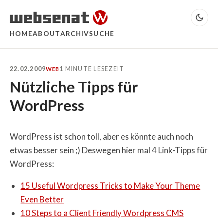
HOME
ABOUT
ARCHIV
SUCHE
22.02.2009
1 MINUTE LESEZEIT
WEB
Nützliche Tipps für
WordPress
WordPress ist schon toll, aber es könnte auch noch
etwas besser sein ;) Deswegen hier mal 4 Link-Tipps für
WordPress:
15 Useful Wordpress Tricks to Make Your Theme
Even Better
10 Steps to a Client Friendly Wordpress CMS