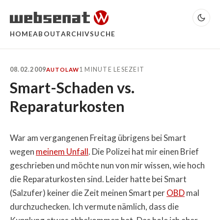
HOME
ABOUT
ARCHIV
SUCHE
08.02.2009
1 MINUTE LESEZEIT
AUTO
LAW
Smart-Schaden vs.
Reparaturkosten
War am vergangenen Freitag übrigens bei Smart
wegen
meinem Unfall
. Die Polizei hat mir einen Brief
geschrieben und möchte nun von mir wissen, wie hoch
die Reparaturkosten sind. Leider hatte bei Smart
(Salzufer) keiner die Zeit meinen Smart per
OBD
mal
durchzuchecken. Ich vermute nämlich, dass die