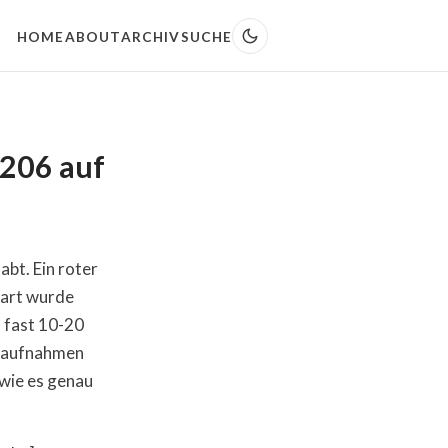
HOME
ABOUT
ARCHIV
SUCHE
 206 auf
abt. Ein roter
mart wurde
o fast 10-20
gsaufnahmen
wie es genau