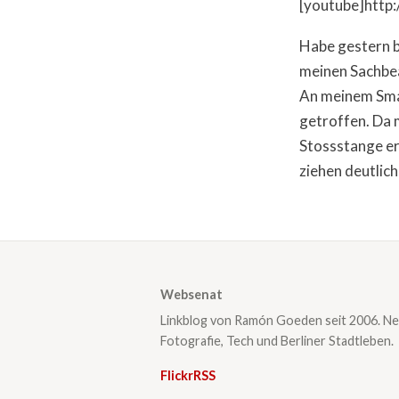
[youtube]http
Habe gestern b
meinen Sachbea
An meinem Smar
getroffen. Da 
Stossstange er
ziehen deutlich
Websenat
Linkblog von Ramón Goeden seit 2006. Ne
Fotografie, Tech und Berliner Stadtleben.
Flickr
RSS