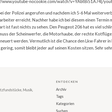
://www.youtube-nocookie.com/watch?v=YAbtBi51A74[/you
ei der Polizei angerufen und nachdem ich 5-6 Mal weiterve
rbeiter erreicht. Nachher habe ich bei diesem einen Termin 
t ist fast nichts zu sehen. Den Peugeot 206 hat es viel sch
muss der Scheinwerfer, die Motorhaube, der rechte Kotflügel
neuert werden. Vermutlich ist die Chance den Lkw-Fahrer in
 gering, somit bleibt jeder auf seinen Kosten sitzen. Sehr sehr
ENTDECKEN
Archiv
tzfundstücke, Musik,
Tags
Kategorien
Suchen