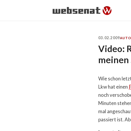
03.02.2009
AUT
Video: 
meinen
Wie schon let
Lkw hat einen
noch verschobe
Minuten stehe
mal angeschaut
passiert ist. A