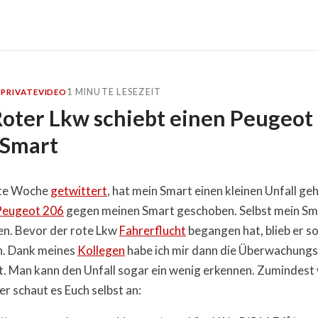
1 MINUTE LESEZEIT
O
PRIVATE
VIDEO
Roter Lkw schiebt einen Peugeot
 Smart
zte Woche
getwittert
, hat mein Smart einen kleinen Unfall geh
Peugeot 206
gegen meinen Smart geschoben. Selbst mein S
n. Bevor der rote Lkw
Fahrerflucht
begangen hat, blieb er s
n. Dank meines
Kollegen
habe ich mir dann die Überwachun
. Man kann den Unfall sogar ein wenig erkennen. Zumindest 
ber schaut es Euch selbst an: