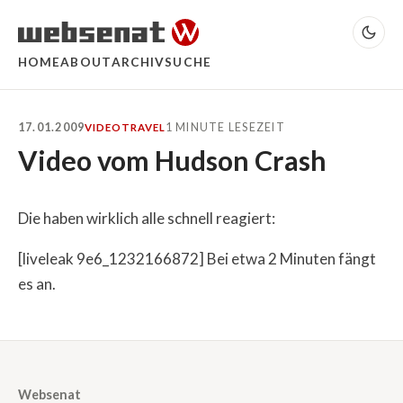
HOME
ABOUT
ARCHIV
SUCHE
17.01.2009
1 MINUTE LESEZEIT
VIDEO
TRAVEL
Video vom Hudson Crash
Die haben wirklich alle schnell reagiert:
[liveleak 9e6_1232166872] Bei etwa 2 Minuten fängt
es an.
Websenat