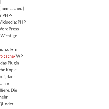
]
 [memcached]
er PHP-
ikipedia: PHP
ordPress
 Wichtige
d, sofern
t-cache/
WP
 das Plugin
sche Kopie
auf, dann
ganze
liere. Die
mehr.
SQL oder