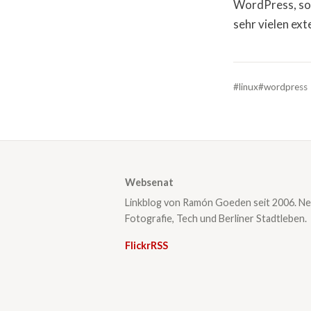
WordPress, son
sehr vielen ext
#linux
#wordpress
Websenat
Linkblog von Ramón Goeden seit 2006. Ne
Fotografie, Tech und Berliner Stadtleben.
Flickr
RSS