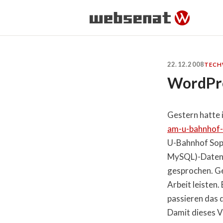
22.12.2008
TECH
WordPre
Gestern hatte i
am-u-bahnhof-s
U-Bahnhof Soph
MySQL)-Daten
gesprochen. Ge
Arbeit leisten.
passieren das 
Damit dieses V