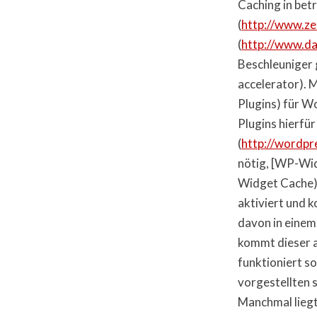
Caching in bet
(
http://www.ze
(
http://www.d
Beschleuniger g
accelerator). M
Plugins) für W
Plugins hierfü
(
http://wordpr
nötig, [WP-Wi
Widget Cache).
aktiviert und k
davon in einem
kommt dieser 
funktioniert so
vorgestellten s
Manchmal liegt