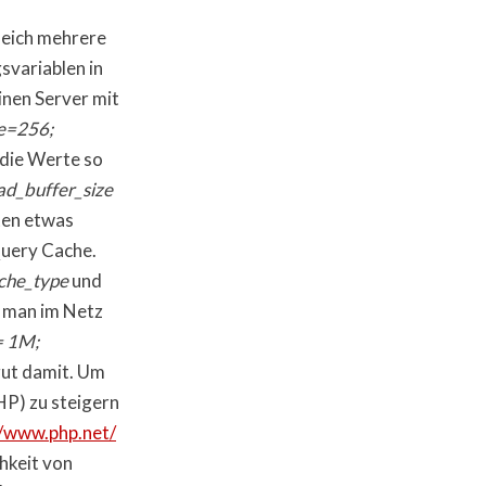
leich mehrere
svariablen in
inen Server mit
e=256;
 die Werte so
ad_buffer_size
ten etwas
Query Cache.
che_type
und
t man im Netz
= 1M;
 gut damit. Um
HP) zu steigern
//www.php.net/
hkeit von