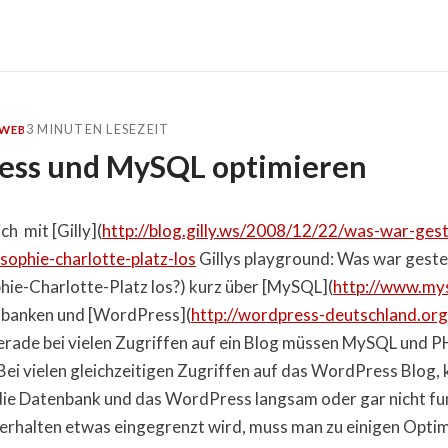
3 MINUTEN LESEZEIT
WEB
ss und MySQL optimieren
ch mit [Gilly](
http://blog.gilly.ws/2008/12/22/was-war-ges
ophie-charlotte-platz-los
Gillys playground: Was war gest
ie-Charlotte-Platz los?) kurz über [MySQL](
http://www.mys
banken und [WordPress](
http://wordpress-deutschland.org
rade bei vielen Zugriffen auf ein Blog müssen MySQL und P
 Bei vielen gleichzeitigen Zugriffen auf das WordPress Blog, 
die Datenbank und das WordPress langsam oder gar nicht fu
erhalten etwas eingegrenzt wird, muss man zu einigen Opti