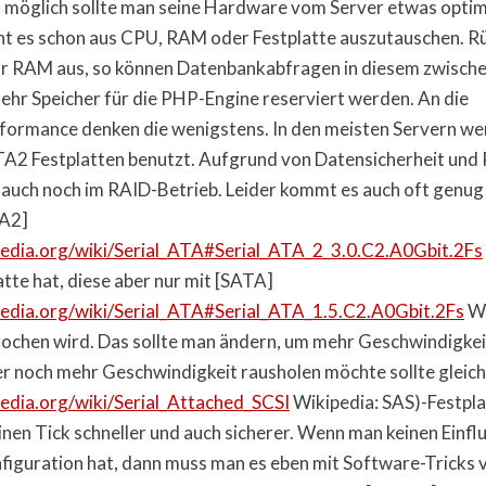
n möglich sollte man seine Hardware vom Server etwas optim
t es schon aus CPU, RAM oder Festplatte auszutauschen. R
hr RAM aus, so können Datenbankabfragen in diesem zwisch
hr Speicher für die PHP-Engine reserviert werden. An die
formance denken die wenigstens. In den meisten Servern w
A2 Festplatten benutzt. Aufgrund von Datensicherheit und
 auch noch im RAID-Betrieb. Leider kommt es auch oft genug
TA2]
ipedia.org/wiki/Serial_ATA#Serial_ATA_2_3.0.C2.A0Gbit.2Fs
tte hat, diese aber nur mit [SATA]
ipedia.org/wiki/Serial_ATA#Serial_ATA_1.5.C2.A0Gbit.2Fs
Wi
chen wird. Das sollte man ändern, um mehr Geschwindigkei
noch mehr Geschwindigkeit rausholen möchte sollte gleich
pedia.org/wiki/Serial_Attached_SCSI
Wikipedia: SAS)-Festpla
inen Tick schneller und auch sicherer. Wenn man keinen Einflu
guration hat, dann muss man es eben mit Software-Tricks v