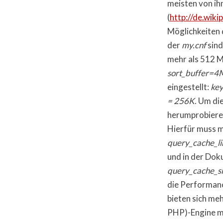
meisten von ih
(
http://de.wiki
Möglichkeiten 
der
my.cnf
sind
mehr als 512 M
sort_buffer=4
eingestellt:
key
= 256K
. Um di
herumprobieren
Hierfür muss m
query_cache_li
und in der Doku
query_cache_si
die Performan
bieten sich me
PHP)-Engine me