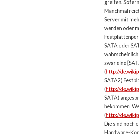
greifen. Sofer
Manchmal reich
Server mit me
werden oder me
Festplattenper
SATA oder SAT
wahrscheinlich
zwar eine [SA
(
http://de.wik
SATA2) Festpla
(
http://de.wik
SATA) angespro
bekommen. Wer 
(
http://de.wiki
Die sind noch e
Hardware-Konfi