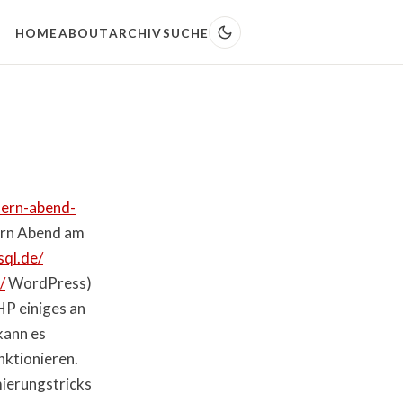
HOME
ABOUT
ARCHIV
SUCHE
tern-abend-
ern Abend am
ql.de/
/
WordPress)
HP einiges an
kann es
nktionieren.
mierungstricks