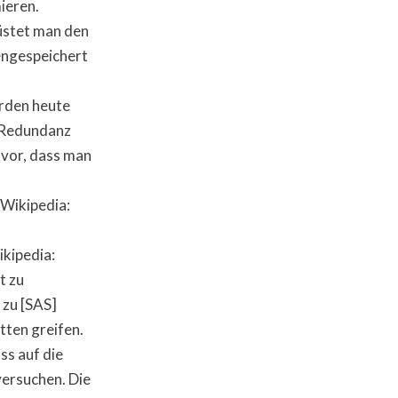
ieren.
üstet man den
engespeichert
erden heute
 Redundanz
 vor, dass man
Wikipedia:
kipedia:
t zu
 zu [SAS]
tten greifen.
ss auf die
ersuchen. Die