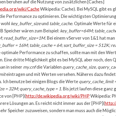
nen beruhen auf die Nutzung von zusätzlichen [Caches]
pedia.org/wiki/Cache
Wikipedia: Cache). Bei MySQL gibt es g
die Performance zu optimieren. Die wichtigsten Optimierung
 wohl
key_buffer_size
und
table_cache
. Optimale Werte für e
B Speicher wären zum Beispiel:
key_buffer=64M; table_cach
M; read_buffer_size=1M
. Bei einem vServer von 1&1 hat man
_buffer = 16M; table_cache = 64; sort_buffer_size = 512K; re
e optimale Performance zu schaffen, sollte man mit den Wer
. Eine dritte Möglichkeit gibt es bei MySQL aber noch, den 
an in seiner
my.cnf
die Variablen
query_cache_size
,
query_ca
mit
eintragen und mit Werten versehen. Näheres dazu finde
. Ich benutze bei einigen Blogs die Werte
query_cache_limit 
ze = 32M; query_cache_type = 1
. Bis jetzt laufen diese ganz
ce von [PHP](
http://de.wikipedia.org/wiki/PHP
Wikipedia: P
hrere Lösungen an. Es reicht nicht immer aus der [PHP](
http:
hr Speicher zuzuweisen, sondern man muss auch die Möglic