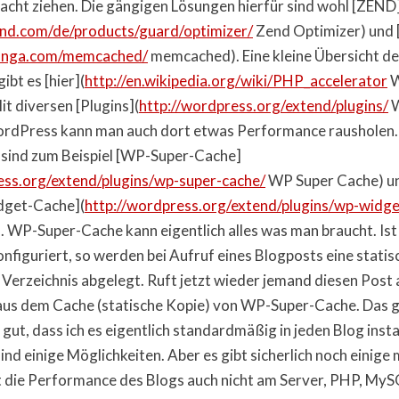
racht ziehen. Die gängigen Lösungen hierfür sind wohl [ZEND
nd.com/de/products/guard/optimizer/
Zend Optimizer) und
anga.com/memcached/
memcached). Eine kleine Übersicht d
ibt es [hier](
http://en.wikipedia.org/wiki/PHP_accelerator
W
it diversen [Plugins](
http://wordpress.org/extend/plugins/
W
ordPress kann man auch dort etwas Performance rausholen.
r sind zum Beispiel [WP-Super-Cache]
ess.org/extend/plugins/wp-super-cache/
WP Super Cache) un
dget-Cache](
http://wordpress.org/extend/plugins/wp-widge
 WP-Super-Cache kann eigentlich alles was man braucht. Ist
onfiguriert, so werden bei Aufruf eines Blogposts eine stati
 Verzeichnis abgelegt. Ruft jetzt wieder jemand diesen Post 
aus dem Cache (statische Kopie) von WP-Super-Cache. Das 
 gut, dass ich es eigentlich standardmäßig in jeden Blog instal
ind einige Möglichkeiten. Aber es gibt sicherlich noch einige 
 die Performance des Blogs auch nicht am Server, PHP, My