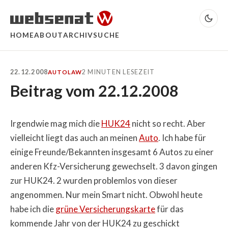
HOME
ABOUT
ARCHIV
SUCHE
22.12.2008
2 MINUTEN LESEZEIT
AUTO
LAW
Beitrag vom 22.12.2008
Irgendwie mag mich die
HUK24
nicht so recht. Aber
vielleicht liegt das auch an meinen
Auto
. Ich habe für
einige Freunde/Bekannten insgesamt 6 Autos zu einer
anderen Kfz-Versicherung gewechselt. 3 davon gingen
zur HUK24. 2 wurden problemlos von dieser
angenommen. Nur mein Smart nicht. Obwohl heute
habe ich die
grüne Versicherungskarte
für das
kommende Jahr von der HUK24 zu geschickt