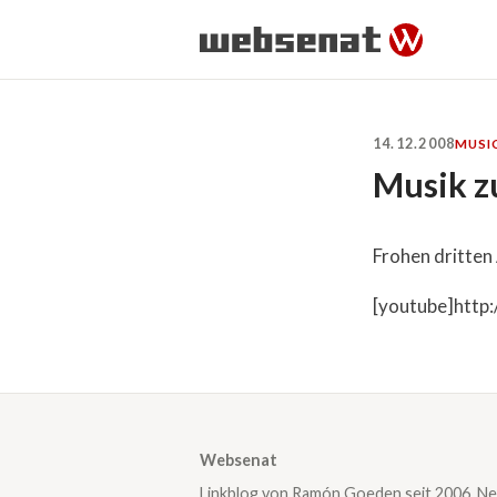
14.12.2008
MUSI
Musik z
Frohen dritten
[youtube]http
Websenat
Linkblog von Ramón Goeden seit 2006. Ne