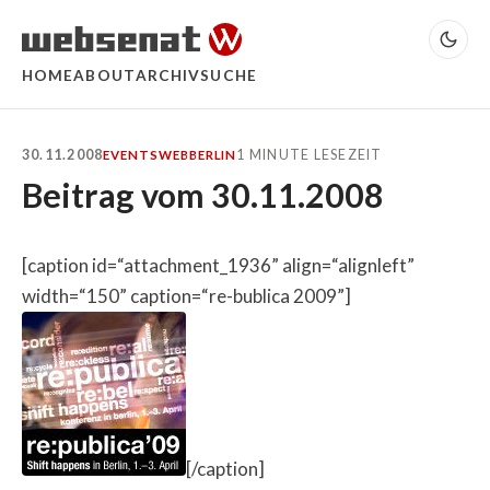
HOME
ABOUT
ARCHIV
SUCHE
30.11.2008
1 MINUTE LESEZEIT
EVENTS
WEB
BERLIN
Beitrag vom 30.11.2008
[caption id=“attachment_1936” align=“alignleft”
width=“150” caption=“re-bublica 2009”]
[/caption]