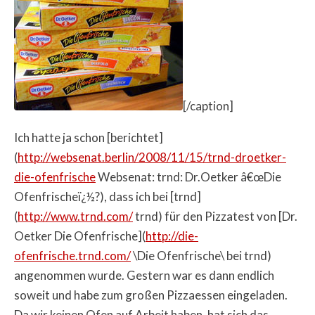
[/caption]
Ich hatte ja schon [berichtet]
(
http://websenat.berlin/2008/11/15/trnd-droetker-
die-ofenfrische
Websenat: trnd: Dr.Oetker â€œDie
Ofenfrischeï¿½?), dass ich bei [trnd]
(
http://www.trnd.com/
trnd) für den Pizzatest von [Dr.
Oetker Die Ofenfrische](
http://die-
ofenfrische.trnd.com/
\Die Ofenfrische\ bei trnd)
angenommen wurde. Gestern war es dann endlich
soweit und habe zum großen Pizzaessen eingeladen.
Da wir keinen Ofen auf Arbeit haben, hat sich das