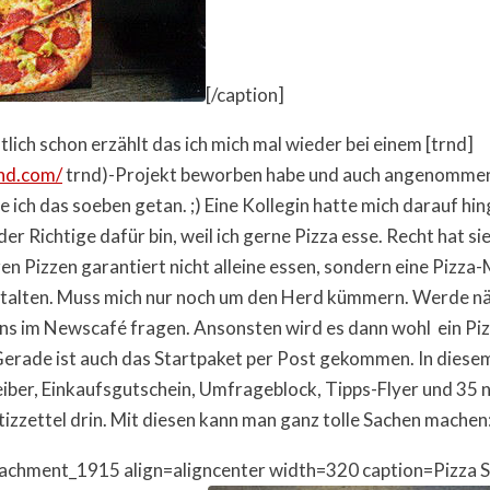
[/caption]
tlich schon erzählt das ich mich mal wieder bei einem [trnd]
nd.com/
trnd)-Projekt beworben habe und auch angenommen
e ich das soeben getan. ;) Eine Kollegin hatte mich darauf h
er Richtige dafür bin, weil ich gerne Pizza esse. Recht hat sie!
en Pizzen garantiert nicht alleine essen, sondern eine Pizza
stalten. Muss mich nur noch um den Herd kümmern. Werde 
 uns im Newscafé fragen. Ansonsten wird es dann wohl ein Pi
Gerade ist auch das Startpaket per Post gekommen. In diese
eiber, Einkaufsgutschein, Umfrageblock, Tipps-Flyer und 35 n
zzettel drin. Mit diesen kann man ganz tolle Sachen machen
tachment_1915 align=aligncenter width=320 caption=Pizza S