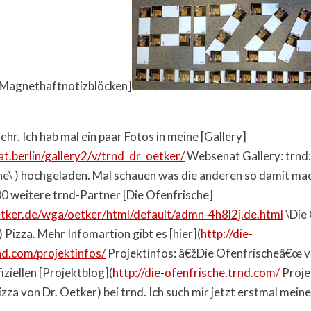
 Magnethaftnotizblöcken]
ehr. Ich hab mal ein paar Fotos in meine [Gallery]
t.berlin/gallery2/v/trnd_dr_oetker/
Websenat Gallery: trnd:
he\ ) hochgeladen. Mal schauen was die anderen so damit ma
00 weitere trnd-Partner [Die Ofenfrische]
tker.de/wga/oetker/html/default/admn-4h8l2j.de.html
\Die 
 Pizza. Mehr Infomartion gibt es [hier](
http://die-
nd.com/projektinfos/
Projektinfos: â€žDie Ofenfrischeâ€œ v
iziellen [Projektblog](
http://die-ofenfrische.trnd.com/
Proje
zza von Dr. Oetker) bei trnd. Ich such mir jetzt erstmal meine