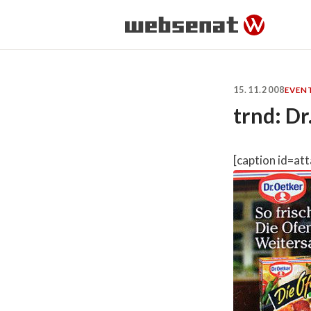
15.11.2008
EVEN
trnd: D
[caption id=at