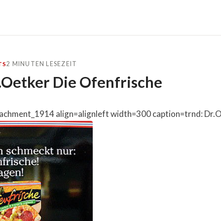
2 MINUTEN LESEZEIT
TS
r.Oetker Die Ofenfrische
tachment_1914 align=alignleft width=300 caption=trnd: Dr.O