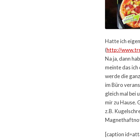
Hatte ich eigen
(
http://www.tr
Na ja, dann hab
meinte das ich d
werde die ganz
im Büro veran
gleich mal bei
mir zu Hause. 
z.B. Kugelschr
Magnethaftnoti
[caption id=at