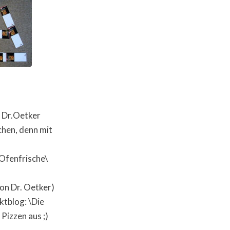
 Dr.Oetker
chen, denn mit
Ofenfrische\
on Dr. Oetker)
ktblog: \Die
 Pizzen aus ;)