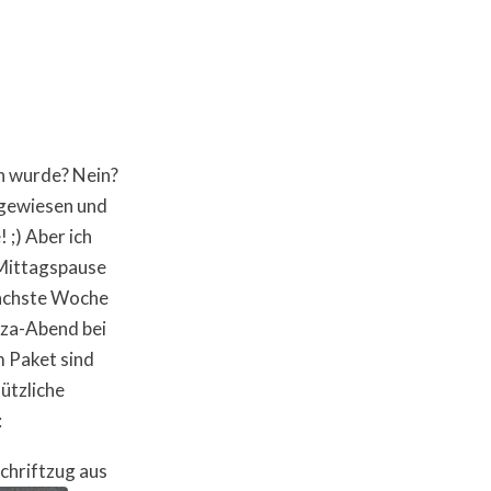
 wurde? Nein?
ingewiesen und
 ;) Aber ich
-Mittagspause
nächste Woche
zza-Abend bei
m Paket sind
ützliche
:
chriftzug aus