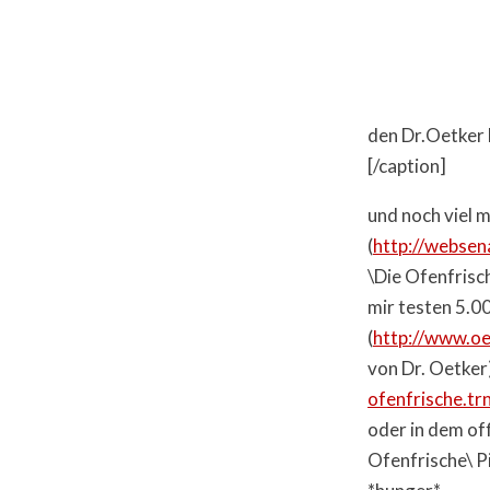
den Dr.Oetker
[/caption]
und noch viel m
(
http://websena
\Die Ofenfrisc
mir testen 5.0
(
http://www.oe
von Dr. Oetker)
ofenfrische.tr
oder in dem off
Ofenfrische\ Pi