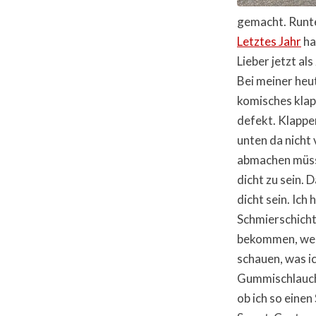
gemacht. Runte
Letztes Jahr
ha
Lieber jetzt al
Bei meiner heu
komisches klap
defekt. Klappe
unten da nicht
abmachen müsse
dicht zu sein. 
dicht sein. Ich
Schmierschicht
bekommen, wenn
schauen, was ic
Gummischlauch 
ob ich so ein