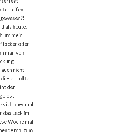
nterfest
nterreifen.
r gewesen?!
rd als heute.
ch um mein
 locker oder
ann man von
eckung
 auch nicht
 dieser sollte
int der
 gelöst
ss ich aber mal
r das Leck im
iese Woche mal
enende mal zum