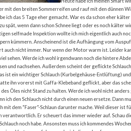
Heute habe ich meinen Smart wi
r mit den breiten Sommerreifen und rauf mit den dünnen Wi
be ich das 5 Tage eher gemacht. War es da schon eher kälte
s zu spät, wenn dann schon Schnee liegt oder es noch kälter wi
tigen selfmade Inspektion wollte ich mich eigentlich auch no
pern kümmern. Anscheinend ist die Aufhängung vom Auspuff
rt auch nicht immer. Nur wenn der Motor warm ist. Leider k
 viel sehen. Werde ich wohl irgendwann noch die hintere Abd
n und nachsehen. Außerdem scheint der geflickte Schlauch
Das ist ein wichtiger Schlauch (Kurbelgehäuse-Entlüftung) und
 hatte ihn vorerst mit Gaffa-Klebeband geflickt, aber das sche
 des Öles nicht Stand zu halten. Werde ich wohl nicht anders
 ich den Schlauch nicht durch einen neuen ersetze. Dann mu
h mit dem “Faser”-Schlaun darunter mache. Weil dieser ist fü
verantwortlich. Er scheuert das immer wieder auf. Schau d
en Schlauch noch habe. Ansonsten muss ich kommendes Woch