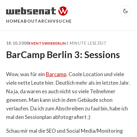
HOME
ABOUT
ARCHIV
SUCHE
18.10.2008
1 MINUTE LESEZEIT
EVENTS
WEB
BERLIN
BarCamp Berlin 3: Sessions
Wow, was für ein
Barcamp
. Coole Location und viele
viele nette Leute hier. Deutlich mehr als im letzten Jahr.
Na ja, da waren es auch nicht so viele Teilnehmer
gewesen. Man kann sich in dem Gebäude schon
verlaufen. Da ich zum Abschreiben zu faul bin, habe ich
mal den Sessionplan abfotografiert ;)
Schau mir mal die SEO und Social Media/Monitoring