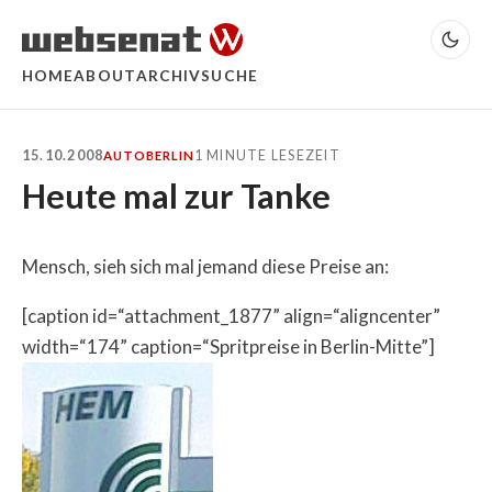
HOME
ABOUT
ARCHIV
SUCHE
15.10.2008
1 MINUTE LESEZEIT
AUTO
BERLIN
Heute mal zur Tanke
Mensch, sieh sich mal jemand diese Preise an:
[caption id=“attachment_1877” align=“aligncenter”
width=“174” caption=“Spritpreise in Berlin-Mitte”]