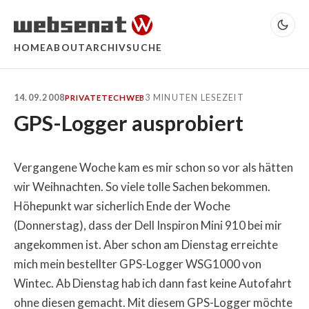
HOME
ABOUT
ARCHIV
SUCHE
14.09.2008
3 MINUTEN LESEZEIT
PRIVATE
TECH
WEB
GPS-Logger ausprobiert
Vergangene Woche kam es mir schon so vor als hätten
wir Weihnachten. So viele tolle Sachen bekommen.
Höhepunkt war sicherlich Ende der Woche
(Donnerstag), dass der Dell Inspiron Mini 910 bei mir
angekommen ist. Aber schon am Dienstag erreichte
mich mein bestellter GPS-Logger WSG1000 von
Wintec. Ab Dienstag hab ich dann fast keine Autofahrt
ohne diesen gemacht. Mit diesem GPS-Logger möchte