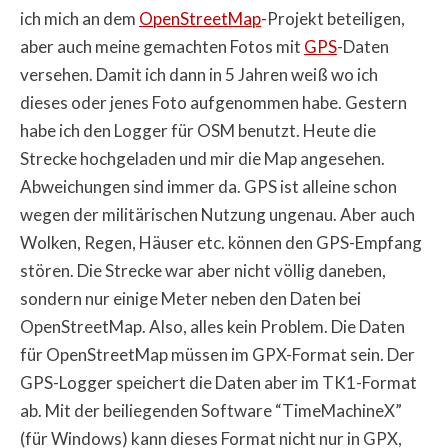
ich mich an dem
OpenStreetMap
-Projekt beteiligen,
aber auch meine gemachten Fotos mit
GPS
-Daten
versehen. Damit ich dann in 5 Jahren weiß wo ich
dieses oder jenes Foto aufgenommen habe. Gestern
habe ich den Logger für OSM benutzt. Heute die
Strecke hochgeladen und mir die Map angesehen.
Abweichungen sind immer da. GPS ist alleine schon
wegen der militärischen Nutzung ungenau. Aber auch
Wolken, Regen, Häuser etc. können den GPS-Empfang
stören. Die Strecke war aber nicht völlig daneben,
sondern nur einige Meter neben den Daten bei
OpenStreetMap. Also, alles kein Problem. Die Daten
für OpenStreetMap müssen im GPX-Format sein. Der
GPS-Logger speichert die Daten aber im TK1-Format
ab. Mit der beiliegenden Software “TimeMachineX”
(für Windows) kann dieses Format nicht nur in GPX,