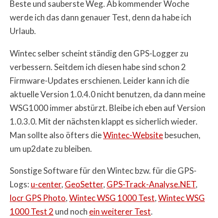
Beste und sauberste Weg. Ab kommender Woche
werde ich das dann genauer Test, denn da habe ich
Urlaub.
Wintec selber scheint ständig den GPS-Logger zu
verbessern. Seitdem ich diesen habe sind schon 2
Firmware-Updates erschienen. Leider kann ich die
aktuelle Version 1.0.4.0 nicht benutzen, da dann meine
WSG1000 immer abstürzt. Bleibe ich eben auf Version
1.0.3.0. Mit der nächsten klappt es sicherlich wieder.
Man sollte also öfters die
Wintec-Website
besuchen,
um up2date zu bleiben.
Sonstige Software für den Wintec bzw. für die GPS-
Logs:
u-center
,
GeoSetter
,
GPS-Track-Analyse.NET
,
locr GPS Photo
,
Wintec WSG 1000 Test
,
Wintec WSG
1000 Test 2
und noch
ein weiterer Test
.