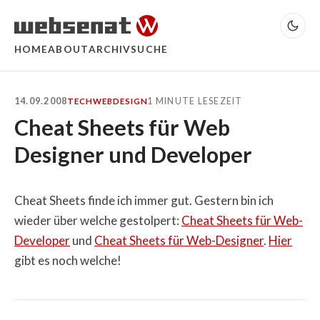
HOME
ABOUT
ARCHIV
SUCHE
14.09.2008
1 MINUTE LESEZEIT
TECH
WEB
DESIGN
Cheat Sheets für Web
Designer und Developer
Cheat Sheets finde ich immer gut. Gestern bin ich
wieder über welche gestolpert:
Cheat Sheets für Web-
Developer
und
Cheat Sheets für Web-Designer
.
Hier
gibt es noch welche!