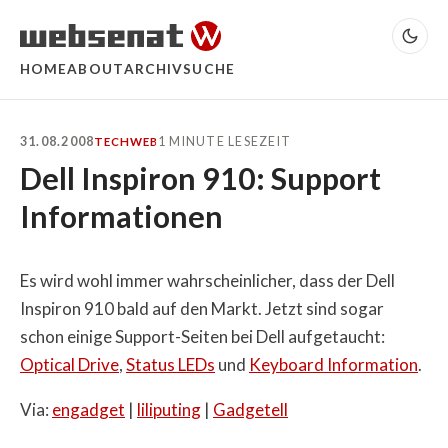
HOME
ABOUT
ARCHIV
SUCHE
31.08.2008
1 MINUTE LESEZEIT
TECH
WEB
Dell Inspiron 910: Support
Informationen
Es wird wohl immer wahrscheinlicher, dass der Dell
Inspiron 910 bald auf den Markt. Jetzt sind sogar
schon einige Support-Seiten bei Dell aufgetaucht:
Optical Drive
,
Status LEDs
und
Keyboard Information
.
Via:
engadget
|
liliputing
|
Gadgetell