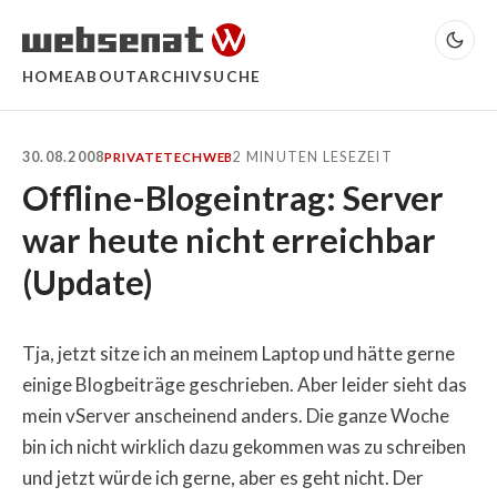
HOME
ABOUT
ARCHIV
SUCHE
30.08.2008
2 MINUTEN LESEZEIT
PRIVATE
TECH
WEB
Offline-Blogeintrag: Server
war heute nicht erreichbar
(Update)
Tja, jetzt sitze ich an meinem Laptop und hätte gerne
einige Blogbeiträge geschrieben. Aber leider sieht das
mein vServer anscheinend anders. Die ganze Woche
bin ich nicht wirklich dazu gekommen was zu schreiben
und jetzt würde ich gerne, aber es geht nicht. Der