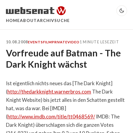
HOME
ABOUT
ARCHIV
SUCHE
10.08.2008
1 MINUTE LESEZEIT
EVENTS
FILM
PRIVATE
VIDEO
Vorfreude auf Batman - The
Dark Knight wächst
Ist eigentlich nichts neues das [The Dark Knight]
(
http://thedarkknight.warnerbros.com
The Dark
Knight Website) bis jetzt alles in den Schatten gestellt
hat, was da war. Bei [IMDB]
(
http://www.imdb.com/title/tt0468569/
IMDB: The
Dark Knight) überschlagen sich die ganzen Votes