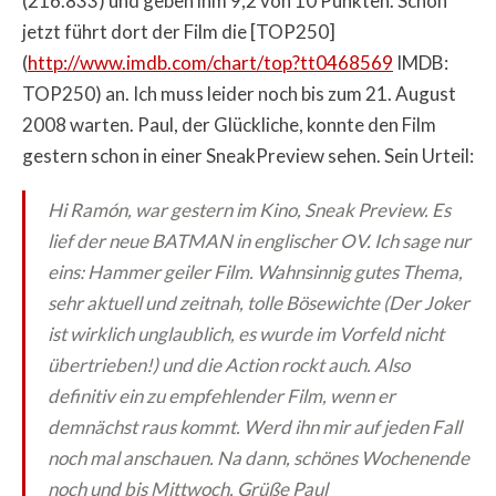
(216.833) und geben ihm 9,2 von 10 Punkten. Schon
jetzt führt dort der Film die [TOP250]
(
http://www.imdb.com/chart/top?tt0468569
IMDB:
TOP250) an. Ich muss leider noch bis zum 21. August
2008 warten. Paul, der Glückliche, konnte den Film
gestern schon in einer SneakPreview sehen. Sein Urteil:
Hi Ramón,
war gestern im Kino, Sneak Preview. Es
lief der neue BATMAN in englischer OV. Ich sage nur
eins: Hammer geiler Film. Wahnsinnig gutes Thema,
sehr aktuell und zeitnah, tolle Bösewichte (Der Joker
ist wirklich unglaublich, es wurde im Vorfeld nicht
übertrieben!) und die Action rockt auch.
Also
definitiv ein zu empfehlender Film, wenn er
demnächst raus kommt. Werd ihn mir auf jeden Fall
noch mal anschauen.
Na dann, schönes Wochenende
noch und bis Mittwoch.
Grüße
Paul