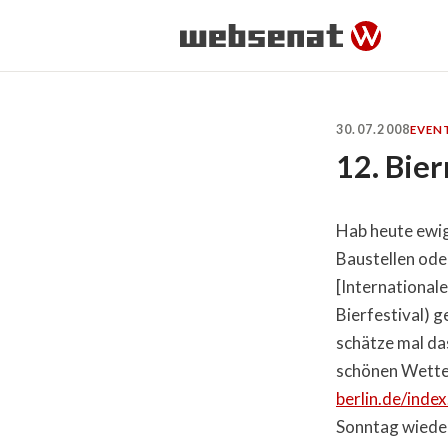
30.07.2008
EVEN
12. Bie
Hab heute ewig
Baustellen ode
[Internationale
Bierfestival) g
schätze mal da
schönen Wetter 
berlin.de/inde
Sonntag wieder