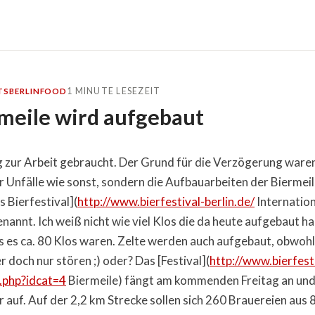
1 MINUTE LESEZEIT
TS
BERLIN
FOOD
rmeile wird aufgebaut
 zur Arbeit gebraucht. Der Grund für die Verzögerung waren
r Unfälle wie sonst, sondern die Aufbauarbeiten der Biermeil
s Bierfestival](
http://www.bierfestival-berlin.de/
Internation
enannt. Ich weiß nicht wie viel Klos die da heute aufgebaut ha
s es ca. 80 Klos waren. Zelte werden auch aufgebaut, obwohl
doch nur stören ;) oder? Das [Festival](
http://www.bierfest
x.php?idcat=4
Biermeile) fängt am kommenden Freitag an und
 auf. Auf der 2,2 km Strecke sollen sich 260 Brauereien aus