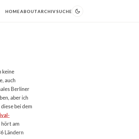
HOME
ABOUT
ARCHIV
SUCHE
 keine
e, auch
ales Berliner
ben, aber ich
 diese bei dem
ival-
 hört am
 86 Ländern