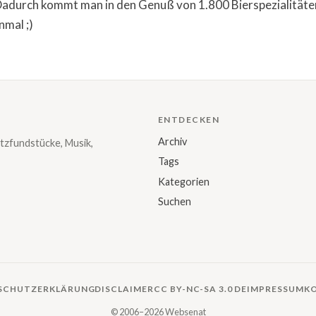
Dadurch kommt man in den Genuß von 1.800 Bierspezialitäten
inmal ;)
ENTDECKEN
Archiv
tzfundstücke, Musik,
Tags
Kategorien
Suchen
SCHUTZERKLÄRUNG
DISCLAIMER
CC BY-NC-SA 3.0 DE
IMPRESSUM
K
© 2006–2026 Websenat