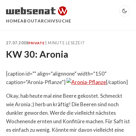
HOME
ABOUT
ARCHIV
SUCHE
27.07.2008
1 MINUTE LESEZEIT
PRIVATE
KW 30: Aronia
[caption id="" align=“alignnone” width=“150”
caption=“Aronia-Pflanze”]
[/caption]
Okay, hab heute mal eine Beere gekostet. Schmeckt
wie Aronia ;) herb un kräftig! Die Beeren sind noch
dunkler geworden. Werde die vielleicht nächstes
Wochenende ernten und Konfitüre machen. Für Saft ist
es einfach zu wenig. Könnte mir davon vielleicht eine