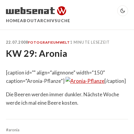
HOME
ABOUT
ARCHIV
SUCHE
22.07.2008
1 MINUTE LESEZEIT
FOTOGRAFIE
UMWELT
KW 29: Aronia
[caption id="" align=“alignnone” width=“150”
caption=“Aronia-Pflanze”]
[/caption]
Die Beeren werden immer dunkler. Nächste Woche
werde ich mal eine Beere kosten.
#aronia