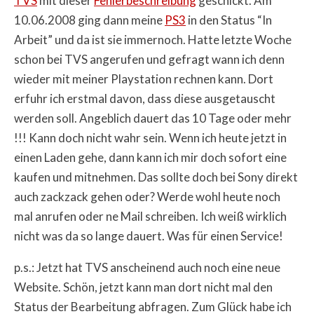
TVS
mit dieser
Fehlerbeschreibung
geschickt. Am
10.06.2008 ging dann meine
PS3
in den Status “In
Arbeit” und da ist sie immernoch. Hatte letzte Woche
schon bei TVS angerufen und gefragt wann ich denn
wieder mit meiner Playstation rechnen kann. Dort
erfuhr ich erstmal davon, dass diese ausgetauscht
werden soll. Angeblich dauert das 10 Tage oder mehr
!!! Kann doch nicht wahr sein. Wenn ich heute jetzt in
einen Laden gehe, dann kann ich mir doch sofort eine
kaufen und mitnehmen. Das sollte doch bei Sony direkt
auch zackzack gehen oder? Werde wohl heute noch
mal anrufen oder ne Mail schreiben. Ich weiß wirklich
nicht was da so lange dauert. Was für einen Service!
p.s.: Jetzt hat TVS anscheinend auch noch eine neue
Website. Schön, jetzt kann man dort nicht mal den
Status der Bearbeitung abfragen. Zum Glück habe ich