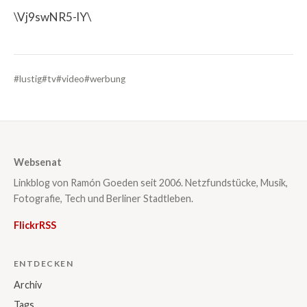
\Vj9swNR5-lY\
#lustig
#tv
#video
#werbung
Websenat
Linkblog von Ramón Goeden seit 2006. Netzfundstücke, Musik,
Fotografie, Tech und Berliner Stadtleben.
Flickr
RSS
ENTDECKEN
Archiv
Tags