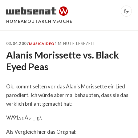
HOME
ABOUT
ARCHIV
SUCHE
03.04.2007
1 MINUTE LESEZEIT
MUSIC
VIDEO
Alanis Morissette vs. Black
Eyed Peas
Ok, kommt selten vor das Alanis Morissette ein Lied
parodiert. Ich würde aber mal behaupten, dass sie das
wirklich briliant gemacht hat:
\W91sqAs-_-g\
Als Vergleich hier das Original: