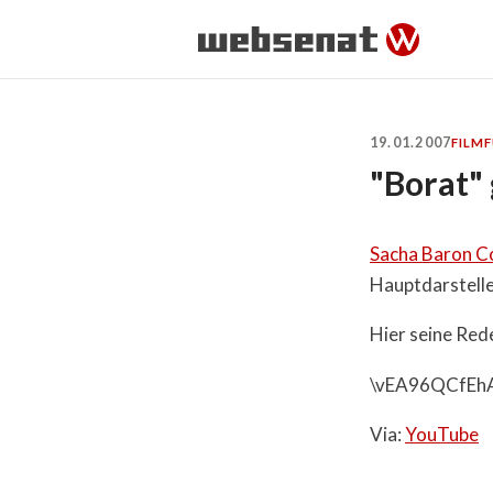
19.01.2007
FILM
"Borat"
Sacha Baron C
Hauptdarstelle
Hier seine Red
\vEA96QCfEh
Via:
YouTube