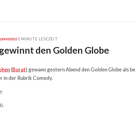
1 MINUTE LESEZEIT
FUN
VIDEO
 gewinnt den Golden Globe
ohen
(
Borat
) gewann gestern Abend den Golden Globe als b
r in der Rubrik Comedy.
e:
A\